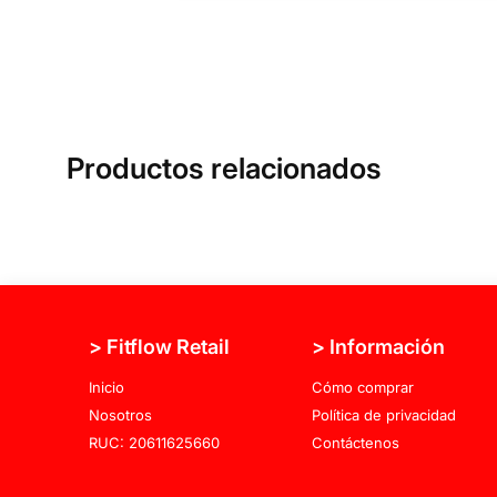
Productos relacionados
> Fitflow Retail
> Información
Inicio
Cómo comprar
Nosotros
Política de privacidad
RUC: 20611625660
Contáctenos