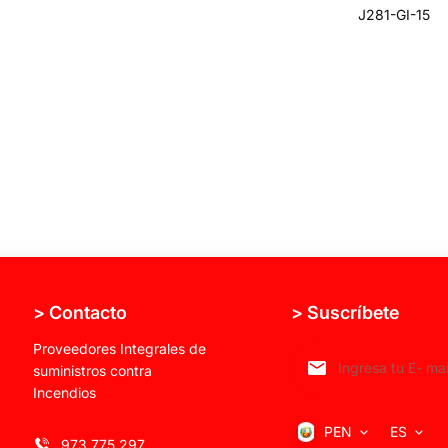
J281-GI-15
> Contacto
> Suscríbete
Proveedores Integrales de
suministros contra
Incendios
PEN
ES
973 775 297