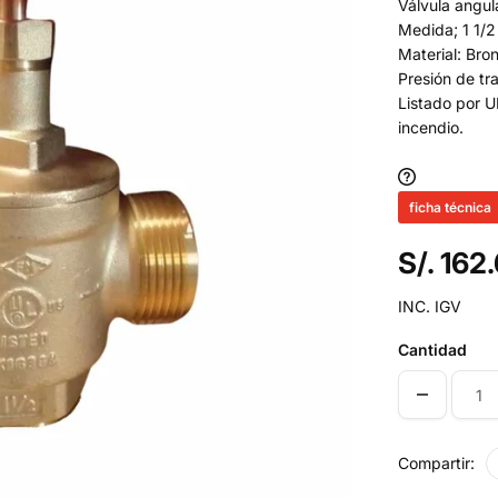
Válvula angu
Medida; 1 1/2
Material: Bro
Presión de tr
Listado por U
incendio.
ficha técnica
S/. 162
INC. IGV
Cantidad
Compartir: