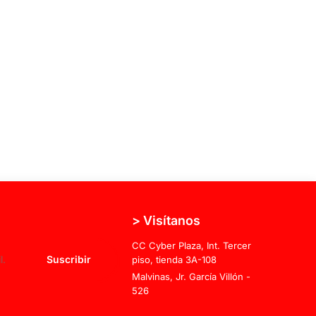
> Visítanos
CC Cyber Plaza, Int. Tercer
Suscribir
piso, tienda 3A-108
Malvinas, Jr. García Villón -
526