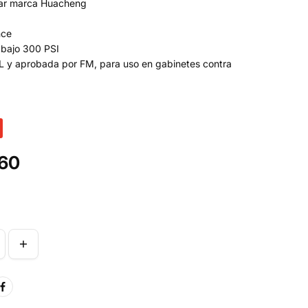
lar marca Huacheng
nce
abajo 300 PSI
L y aprobada por FM, para uso en gabinetes contra
.60