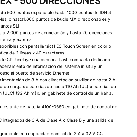
EX - 500 DIRECCIONES
de 500 puntos expandible hasta 1000 puntos de IDNet
bles, o hasta1.000 puntos de bucle MX direccionables y
puntos SLI
ta 2.000 puntos de anunciación y hasta 20 direcciones
interna y externa
ponibles con pantalla táctil ES Touch Screen en color o
ica de 2 líneas x 40 caracteres.
o de CPU incluye una memoria flash compacta dedicada
acenamiento de información del sistema in situ y un
ceso al puerto de servicio Ethernet.
limentación de 8 A con alimentación auxiliar de hasta 2 A
d de carga de baterías de hasta 110 Ah (UL) o baterías de
h (ULC) (33 Ah máx. en gabinete de control de un bahía,
n estante de batería 4100-0650 en gabinete de control de
)
 integrados de 3 A de Clase A o Clase B y una salida de
rogramable con capacidad nominal de 2 A a 32 V CC