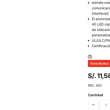
Admite mód
comunicaci
Interface])
El anuncia
40 LED rojo
de indicad
personaliz
UL/ULC/F
Certificaci
ficha técnica
S/. 11,
INC. IGV
Cantidad