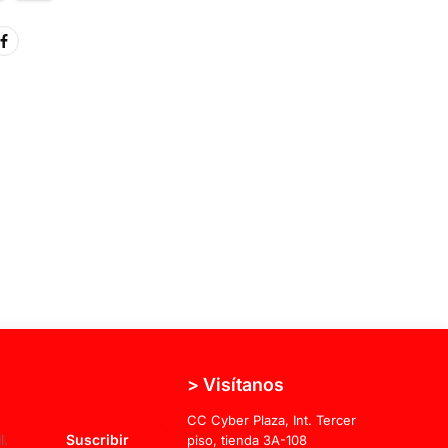
> Visítanos
CC Cyber Plaza, Int. Tercer
Suscribir
piso, tienda 3A-108