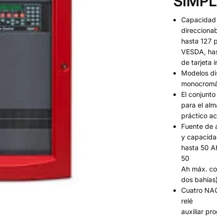
SIMPL
Capacidad 
direcciona
hasta 127 
VESDA, has
de tarjeta 
Modelos dis
monocromát
El conjunt
para el alm
práctico ac
Fuente de a
y capacida
hasta 50 A
50
Ah máx. co
dos bahías
Cuatro NAC
relé
auxiliar p