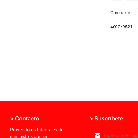
Compartir:
4010-9521
> Contacto
> Suscríbete
Proveedores Integrales de
suministros contra