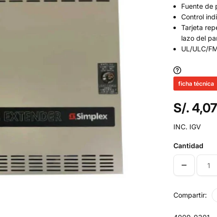
Fuente de 
Control in
Tarjeta rep
lazo del pa
UL/ULC/F
ficha técnica
S/. 4,0
INC. IGV
Cantidad
Compartir: