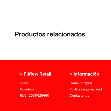
Productos relacionados
> Fitflow Retail
> Información
Inicio
Cómo comprar
Nosotros
Política de privacidad
RUC: 20611625660
Contáctenos