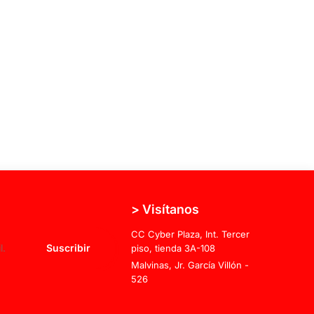
> Visítanos
CC Cyber Plaza, Int. Tercer
Suscribir
piso, tienda 3A-108
Malvinas, Jr. García Villón -
526