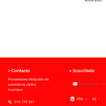
4009-9301
> Contacto
> Suscríbete
Proveedores Integrales de
suministros contra
Incendios
PEN
ES
973 775 297