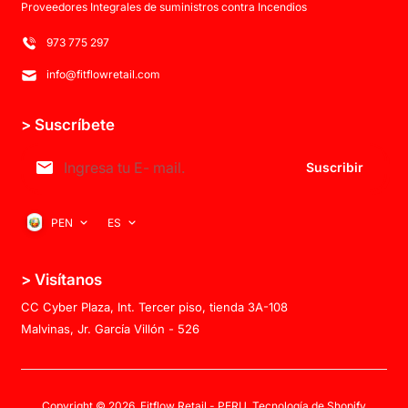
Proveedores Integrales de suministros contra Incendios
973 775 297
info@fitflowretail.com
> Suscríbete
Suscribir
PEN
ES
> Visítanos
CC Cyber Plaza, Int. Tercer piso, tienda 3A-108
Malvinas, Jr. García Villón - 526
Copyright © 2026,
Fitflow Retail - PERU
,
Tecnología de Shopify