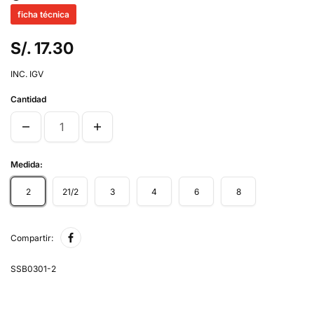
ficha técnica
S/. 17.30
INC. IGV
Cantidad
Medida:
2
21/2
3
4
6
8
Compartir:
SSB0301-2