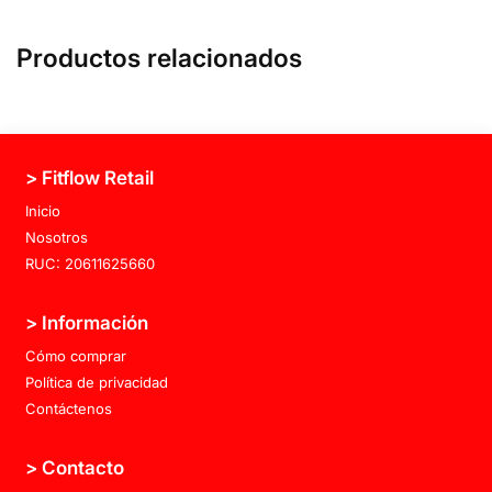
Productos relacionados
> Fitflow Retail
Inicio
Nosotros
RUC: 20611625660
> Información
Cómo comprar
Política de privacidad
Contáctenos
> Contacto