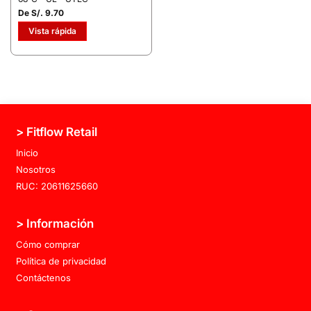
De S/. 9.70
Vista rápida
> Fitflow Retail
Inicio
Nosotros
RUC: 20611625660
> Información
Cómo comprar
Política de privacidad
Contáctenos