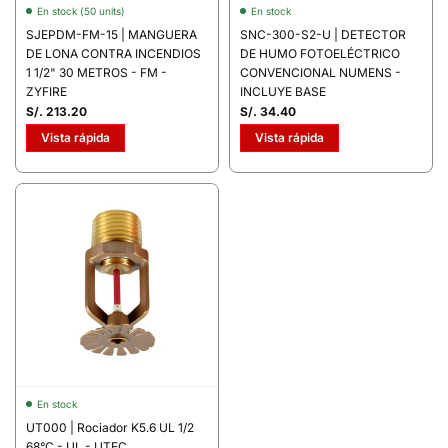
En stock (50 units)
En stock
SJEPDM-FM-15 | MANGUERA
SNC-300-S2-U | DETECTOR
DE LONA CONTRA INCENDIOS
DE HUMO FOTOELÉCTRICO
1 1/2" 30 METROS - FM -
CONVENCIONAL NUMENS -
ZYFIRE
INCLUYE BASE
S/. 213.20
S/. 34.40
Vista rápida
Vista rápida
En stock
UT000 | Rociador K5.6 UL 1/2
68°C - UL - UTEC