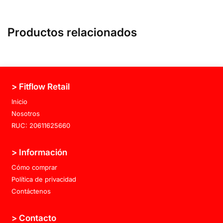
Productos relacionados
> Fitflow Retail
Inicio
Nosotros
RUC: 20611625660
> Información
Cómo comprar
Política de privacidad
Contáctenos
> Contacto